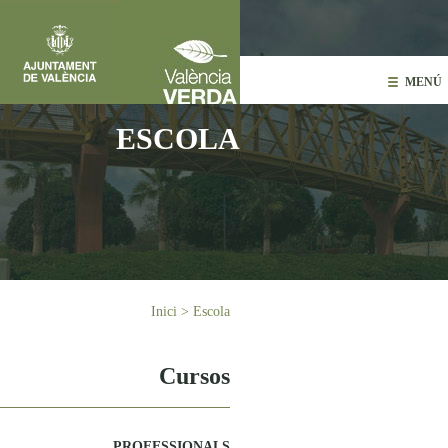
Vés al contingut
MENÚ
ESCOLA
Esteu aquí
Inici
>
Escola
Cursos
PROFESSIONALS