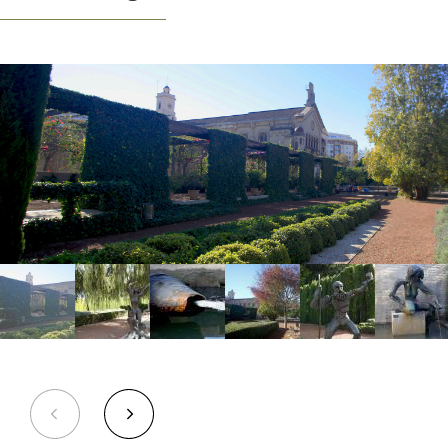
tècniques que els “lligadors d’horts” o jardiners valencians, tan apreciats en
els temps d'Alfons el Magnànim, manejaven amb verdadera destresa.