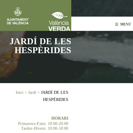
Vés al contingut
MENÚ
JARDÍ DE LES
HESPÈRIDES
Esteu aquí
Inici
>
Jardí
>
JARDÍ DE LES
HESPÈRIDES
HORARI
Primavera-Estiu: 10:00-20:00
Tardor-Hivern: 10:00-18:00