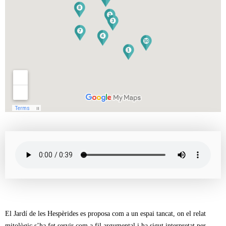
El Jardí de les Hespèrides es proposa com a un espai tancat, on el relat
mitològic s’ha fet servir com a fil argumental i ha sigut interpretat per