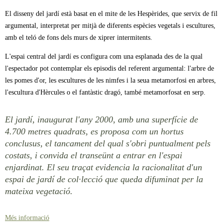
El disseny del jardí està basat en el mite de les Hespèrides, que servix de fil
argumental, interpretat per mitjà de diferents espècies vegetals i escultures,
amb el teló de fons dels murs de xiprer intermitents.
L'espai central del jardí es configura com una esplanada des de la qual
l'espectador pot contemplar els episodis del referent argumental: l'arbre de
les pomes d'or, les escultures de les nimfes i la seua metamorfosi en arbres,
l'escultura d'Hèrcules o el fantàstic dragó, també metamorfosat en serp.
El jardí, inaugurat l'any 2000, amb una superfície de
4.700 metres quadrats, es proposa com un hortus
conclusus, el tancament del qual s'obri puntualment pels
costats, i convida el transeünt a entrar en l'espai
enjardinat. El seu traçat evidencia la racionalitat d'un
espai de jardí de col·lecció que queda difuminat per la
mateixa vegetació.
Més informació