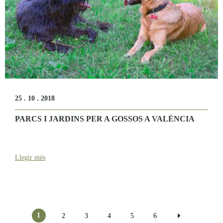
25 . 10 . 2018
PARCS I JARDINS PER A GOSSOS A VALÈNCIA
Llegir més
Pàgines
1
2
3
4
5
6