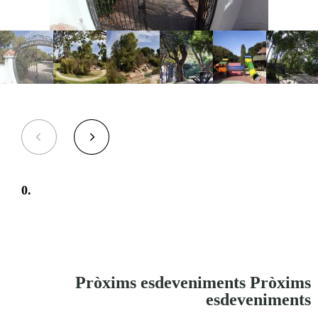
símbol pel qual es reconeix el Parc.
Zona de teatre-fòrum, on es realitzen actes socials i culturals.
Local social per a jubilats.
A més d'estes singularitats, al Parc de Benicalap hi ha altres dependències,
com ara vestidors en la zona esportiva i piscina, vestidors per al personal de
manteniment, un magatzem de maquinària i ferramenta, dos servicis
generals (senyores-cavallers) i diverses dependències. A causa, d'una banda,
del seu evident caràcter urbà i, d'una altra, a l'equipament de què disposa
(piscines, zones esportives, jocs,...), este parc és un dels més visitats i
utilitzats de la ciutat de València, tant pels veïns de la zona com per altres
veïns de la ciutat i d'altres pobles.
0
.
INFORMACIÓ ADDICIONAL:
Relació d'arbratge del Parc de Benicalap
Pròxims esdeveniments Pròxims
esdeveniments