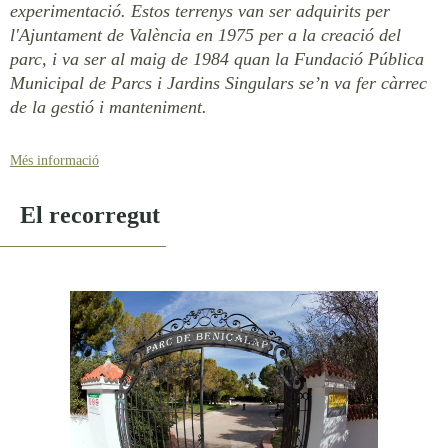
experimentació. Estos terrenys van ser adquirits per
l'Ajuntament de València en 1975 per a la creació del
parc, i va ser al maig de 1984 quan la Fundació Pública
Municipal de Parcs i Jardins Singulars se’n va fer càrrec
de la gestió i manteniment.
Més informació
EQUIPAMENTS:
El recorregut
Al Parc de Benicalap coexistixen diverses zones:
Zona esportiva: amb instal·lacions de pistes de tenis, frontenis,
futbol i bàsquet (handbol - futbol sala).
Piscines obertes, una per a adults i una altra per a xiquets, que
només funcionen a l'estiu.
Zona de relax, dissenyada amb un cert estil àrab i diverses fonts
ornamentals.
Zona infantil, amb diversos jocs, on destaca la "cabanya de Tarzan”,