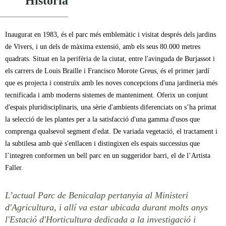
Història
Inaugurat en 1983, és el parc més emblemàtic i visitat després dels jardins
de Vivers, i un dels de màxima extensió, amb els seus 80.000 metres
quadrats. Situat en la perifèria de la ciutat, entre l'avinguda de Burjassot i
els carrers de Louis Braille i Francisco Morote Greus, és el primer jardí
que es projecta i construïx amb les noves concepcions d'una jardineria més
tecnificada i amb moderns sistemes de manteniment. Oferix un conjunt
d'espais pluridisciplinaris, una sèrie d'ambients diferenciats on s’ha primat
la selecció de les plantes per a la satisfacció d'una gamma d'usos que
comprenga qualsevol segment d'edat. De variada vegetació, el tractament i
la subtilesa amb què s'enllacen i distingixen els espais successius que
l’integren conformen un bell parc en un suggeridor barri, el de l’Artista
Faller.
L’actual Parc de Benicalap pertanyia al Ministeri
d'Agricultura, i allí va estar ubicada durant molts anys
l'Estació d'Horticultura dedicada a la investigació i