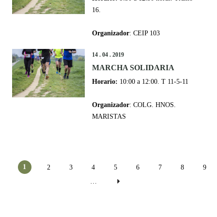
16.
Organizador
: CEIP 103
14 . 04 . 2019
MARCHA SOLIDARIA
Horario:
10:00 a 12:00. T 11-5-11
Organizador
: COLG. HNOS.
MARISTAS
Pàgines
1
2
3
4
5
6
7
8
9
…