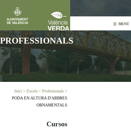
Vés al contingut
MENÚ
PROFESSIONALS
Esteu aquí
Inici
>
Escola
>
Professionals
>
PODA EN ALTURA D'ARBRES
ORNAMENTALS
Cursos