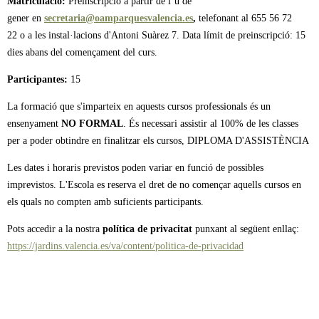
Matriculació:
Preinscripció a partir de l´u de
gener en
secretaria@oamparquesvalencia.es
,
telefonant al 655 56 72
22 o a les instal·lacions d'Antoni Suàrez 7. Data límit de preinscripció: 15
dies abans del començament del curs.
Participantes:
15
La formació que s'imparteix en aquests cursos professionals és un
ensenyament
NO FORMAL
. És necessari assistir al 100% de les classes
per a poder obtindre en finalitzar els cursos, DIPLOMA D'ASSISTÈNCIA
Les dates i horaris previstos poden variar en funció de possibles
imprevistos. L'Escola es reserva el dret de no començar aquells cursos en
els quals no compten amb suficients participants.
Pots accedir a la nostra
política de privacitat
punxant al següent enllaç:
https://jardins.valencia.es/va/content/politica-de-privacidad