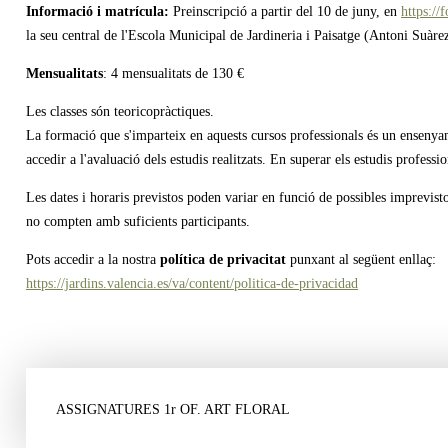
Informació i matrícula:
Preinscripció a partir del 10 de juny, en
https:/
la seu central de l'Escola Municipal de Jardineria i Paisatge (Antoni Suàr
Mensualitats
: 4 mensualitats de 130 €
Les classes són teoricopràctiques.
La formació que s'imparteix en aquests cursos professionals és un enseny
accedir a l'avaluació dels estudis realitzats. En superar els estudi
Les dates i horaris previstos poden variar en funció de possibles imprevist
no compten amb suficients participants.
Pots accedir a la nostra
política de privacitat
punxant al següent enllaç:
https://jardins.valencia.es/va/content/politica-de-privacidad
ASSIGNATURES 1r OF. ART FLORAL