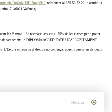
/forms.gle/QuUp8uTJDi7nopVH9
, telefonant al 655 56 72 22 o acudint a
ez núm. 7, 46021 València)
ament
No Formal
. És necessari assistir al 75% de les classes per a poder
s professionals s'expedeix un DIPLOMA ACREDITATIU D'APROFITAMENT
os. L'Escola es reserva el dret de no començar aquells cursos en els quals
Descarga