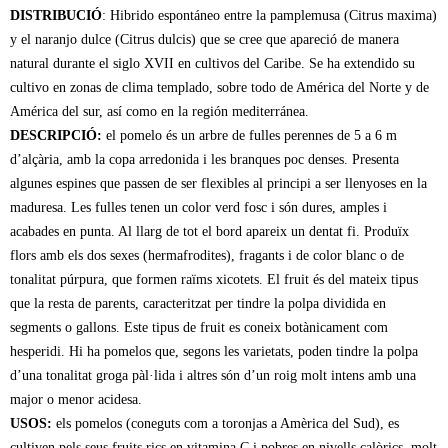
DISTRIBUCIÓ
: Hibrido espontáneo entre la pamplemusa (Citrus maxima)
y el naranjo dulce (Citrus dulcis) que se cree que apareció de manera
natural durante el siglo XVII en cultivos del Caribe. Se ha extendido su
cultivo en zonas de clima templado, sobre todo de América del Norte y de
América del sur, así como en la región mediterránea.
DESCRIPCIÓ:
el pomelo és un arbre de fulles perennes de 5 a 6 m
d’alçària, amb la copa arredonida i les branques poc denses. Presenta
algunes espines que passen de ser flexibles al principi a ser llenyoses en la
maduresa. Les fulles tenen un color verd fosc i són dures, amples i
acabades en punta. Al llarg de tot el bord apareix un dentat fi. Produïx
flors amb els dos sexes (hermafrodites), fragants i de color blanc o de
tonalitat púrpura, que formen raïms xicotets. El fruit és del mateix tipus
que la resta de parents, caracteritzat per tindre la polpa dividida en
segments o gallons. Este tipus de fruit es coneix botànicament com
hesperidi. Hi ha pomelos que, segons les varietats, poden tindre la polpa
d’una tonalitat groga pàl·lida i altres són d’un roig molt intens amb una
major o menor acidesa.
USOS:
els pomelos (coneguts com a toronjas a Amèrica del Sud), es
cultiven pels seus fruits rics en vitamina C i pobres en nivells calòrics, molt