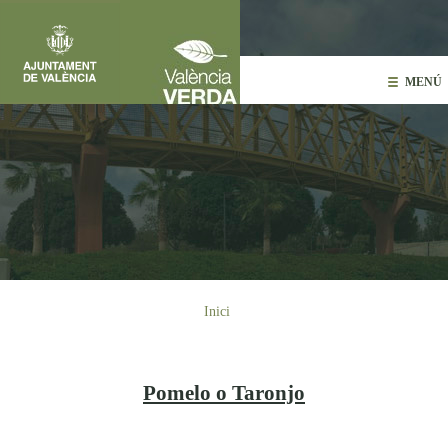
Vés al contingut
MENÚ
Esteu aquí
Inici
Pomelo o Taronjo