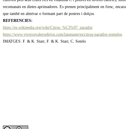
recomanats en dietes aprimadores. Es prenen principalment en fresc, encara
que també en almívar o formant part de postres i dolços.
REFERENCIES:
https://es.wikipedia.org/wiki/Citrus_%C3%97_paradisi
https://www.viverosvaleroehijos.com/language/es/citrus-paradisi-pomelos
IMATGES: F. & K. Starr, F. & K. Starr, C. Sotelo