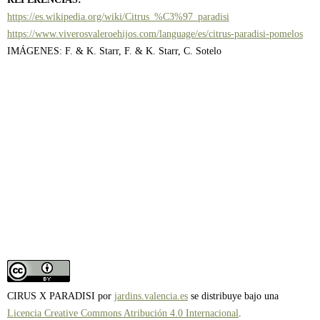
https://es.wikipedia.org/wiki/Citrus_%C3%97_paradisi
https://www.viverosvaleroehijos.com/language/es/citrus-paradisi-pomelos
IMÁGENES: F. & K. Starr, F. & K. Starr, C. Sotelo
CIRUS X PARADISI por
jardins.valencia.es
se distribuye bajo una
Licencia Creative Commons Atribución 4.0 Internacional
.