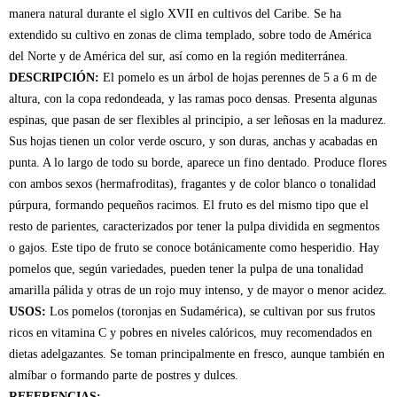
manera natural durante el siglo XVII en cultivos del Caribe. Se ha
extendido su cultivo en zonas de clima templado, sobre todo de América
del Norte y de América del sur, así como en la región mediterránea.
DESCRIPCIÓN:
El pomelo es un árbol de hojas perennes de 5 a 6 m de
altura, con la copa redondeada, y las ramas poco densas. Presenta algunas
espinas, que pasan de ser flexibles al principio, a ser leñosas en la madurez.
Sus hojas tienen un color verde oscuro, y son duras, anchas y acabadas en
punta. A lo largo de todo su borde, aparece un fino dentado. Produce flores
con ambos sexos (hermafroditas), fragantes y de color blanco o tonalidad
púrpura, formando pequeños racimos. El fruto es del mismo tipo que el
resto de parientes, caracterizados por tener la pulpa dividida en segmentos
o gajos. Este tipo de fruto se conoce botánicamente como hesperidio. Hay
pomelos que, según variedades, pueden tener la pulpa de una tonalidad
amarilla pálida y otras de un rojo muy intenso, y de mayor o menor acidez.
USOS:
Los pomelos (toronjas en Sudamérica), se cultivan por sus frutos
ricos en vitamina C y pobres en niveles calóricos, muy recomendados en
dietas adelgazantes. Se toman principalmente en fresco, aunque también en
almíbar o formando parte de postres y dulces.
REFERENCIAS: