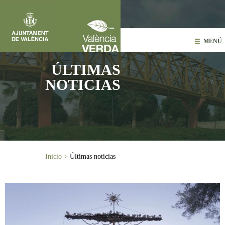
Pasar al contenido principal
MENÚ
ÚLTIMAS
NOTICIAS
Usted está aquí
Inicio
>
Últimas noticias