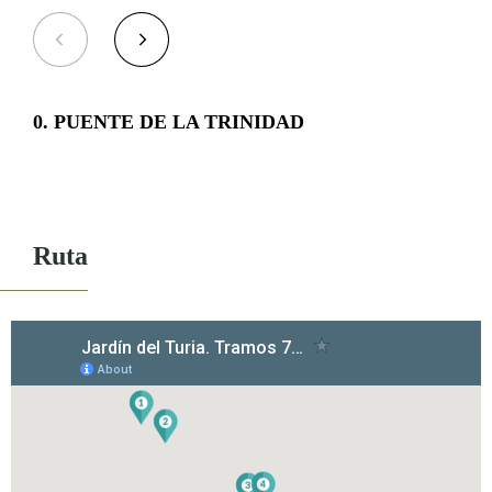
EL PUENTE DE LAS FLORES
El puente de las Flores atraviesa el antiguo cauce del río Turia, desde la
Plaza de América hasta el Paseo de la Alameda.
0
. PUENTE DE LA TRINIDAD
Este puente fue inaugurado en el año 2002 y es una creación del famoso
arquitecto valenciano Santiago Calatrava, quien también ha diseñado otros
puentes y monumentos importantes en Valencia. Sustituyó a un pontón
provisional que se construyó por necesidades del tráfico rodado.
Ruta
La particularidad de este puente es que siempre está adornado con flores,
de ahí su nombre, y, según la época del año que sea, lo adorna un tipo u
otro de flor.
El puente tiene 156 metros de longitud y 24 metros de anchura,
distribuidos en una calzada central, dos arcos porta-jardineras (que alojan
3.570 macetas) y dos aceras peatonales con bancos y suelo de madera,
estando atravesado por una docena de palmeras Washingtonia robusta.
Tramo 7, INFORMACIÓN ADICIONAL: