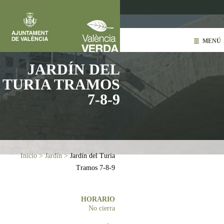
Pasar al contenido principal
MENÚ
JARDÍN DEL
TURIA TRAMOS
7-8-9
Usted está aquí
Inicio
>
Jardín
>
Jardín del Turia
Tramos 7-8-9
HORARIO
No cierra