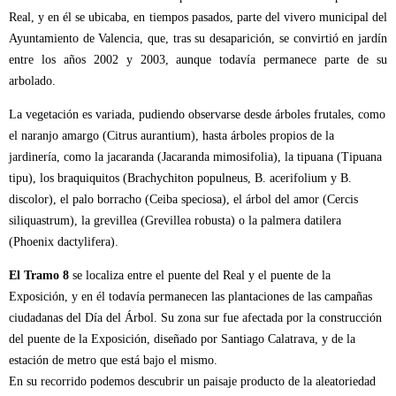
Real, y en él se ubicaba, en tiempos pasados, parte del vivero municipal del
Ayuntamiento de Valencia, que, tras su desaparición, se convirtió en jardín
entre los años 2002 y 2003, aunque todavía permanece parte de su
arbolado.
La vegetación es variada, pudiendo observarse desde árboles frutales, como
el naranjo amargo (Citrus aurantium), hasta árboles propios de la
jardinería, como la jacaranda (Jacaranda mimosifolia), la tipuana (Tipuana
tipu), los braquiquitos (Brachychiton populneus, B. acerifolium y B.
discolor), el palo borracho (Ceiba speciosa), el árbol del amor (Cercis
siliquastrum), la grevillea (Grevillea robusta) o la palmera datilera
(Phoenix dactylifera).
El Tramo 8
se localiza entre el puente del Real y el puente de la
Exposición, y en él todavía permanecen las plantaciones de las campañas
ciudadanas del Día del Árbol. Su zona sur fue afectada por la construcción
del puente de la Exposición, diseñado por Santiago Calatrava, y de la
estación de metro que está bajo el mismo.
En su recorrido podemos descubrir un paisaje producto de la aleatoriedad