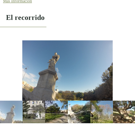
Más información
EQUIPAMIENTOS
El recorrido
El Tramo 7
actualmente es un jardín integrado en su entorno, que sigue la
línea de los tramos adyacentes y que se ha preparado para poder acoger
esculturas al aire libre. En su entorno destacan dos edificios monumentales:
el Museo de Bellas Artes (San Pío V), uno de los mejores museos españoles
de pintura, y la iglesia y Palacio del Temple, conjunto conventual
reutilizado como sede del Gobierno Civil.
El Tramo 8
tiene un tratamiento paisajístico ideal para el reposo y el
footing. En la zona más próxima al puente de la Exposición se ubica un
campo de fútbol, y cerca del puente del Real existe un parque para perros.
El Tramo 9
incluye una zona de juegos infantiles, consistente en un
conjunto de red de trepa de tres pirámides, cerca del cual se ubica un
quiosco-bar con WC. La explanada y la zona próxima al puente de las
Flores se utiliza para ubicar carpas y recintos feriales o espectáculos, según
la temporada.