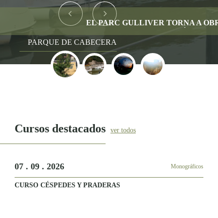
Previous
Previous
Previous
Previous
EL PARC GULLIVER TORNA A OBRIR LES 
RUTA DEL MES: EL JARDÍN DE POLÍFILO
Previous
Previous
Previous
Previous
JARDÍN DE LAS HESPÉRIDES
PARQUE DE CABECERA
JARDÍN DE MONFORTE
PARC CENTRAL
Cursos destacados
ver todos
07 . 09 . 2026
Monográficos
CURSO CÉSPEDES Y PRADERAS