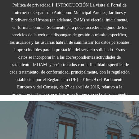
Política de privacidad I. INTRODUCCIÓN La visita al Portal de Internet de Organismo Autónomo Municipal Parques, Jardines y Biodiversidad Urbana (en adelante, OAM) se efectúa, inicialmente, en forma anónima. Solamente para poder acceder a alguno de los servicios de la web que dispongan de gestión o trámite específico, los usuarios y las usuarias habrán de suministrar los datos personales imprescindibles para la prestación del servicio solicitado. Estos datos se incorporarán a las correspondientes actividades de tratamiento de OAM y serán tratados con la finalidad específica de cada tratamiento, de conformidad, principalmente, con la regulación establecida por el Reglamento (UE) 2016/679 del Parlamento Europeo y del Consejo, de 27 de abril de 2016, relativo a la protección de las personas físicas en lo que respecta al tratamiento de datos personales y a la libre circulación de estos datos y por el que se deroga la Directiva 95/46/CE (Reglamento general de protección de datos) y la Ley Orgánica 3/2018, de 5 de diciembre, de Protección de Datos Personales y garantía de los derechos digitales (LOPD-GDD). El Portal del que es titular OAM contiene enlaces a sitios web de terceros, cuyas políticas de privacidad son ajenas a la de OAM. Al acceder a tales sitios web usted puede decidir si acepta sus políticas de privacidad y de cookies. Con carácter general, si navega por internet usted puede aceptar o rechazar las cookies de terceros desde las opciones de configuración de su navegador. II. INFORMACIÓN GENERAL SOBRE LA SALVAGUARDA DE LA PRIVACIDAD Y PROTECCIÓN DE DATOS A continuación, OAM informa, de manera general, acerca de la salvaguarda de la privacidad y de la protección de los datos de carácter personal aplicada a las actividades de tratamiento que efectúa a nivel del Portal, así como por otros medios: ¿Quién es el Responsable del tratamiento de sus datos personales? OAM es quien ostenta la condición de Responsable de Tratamiento. ¿Para qué tratamos sus datos personales? Los datos que se nos facilitan, así como cualesquiera otros generados durante el desarrollo de la relación con la persona ciudadana/interesada, los podemos tratar para distintas finalidades en función de los servicios que sean objeto de prestación y, en todo caso, para mantener el contacto y la comunicación con ésta y gestionar la prestación de los servicios demandados /o prestados por OAM. En su caso, finalidades más explícitas y concretas pueden indicarse en las cláusulas informativas incorporadas en cada una de las vías de toma de datos (formularios web, formularios en papel, locuciones o carteles y notas informativas) para supuestos concretos. ¿Cuál es la base jurídica que legitima el tratamiento de sus datos personales? Es decir ¿qué fundamenta o habilita el que podamos tratar sus datos personales? La base jurídica que nos legitima para el tratamiento de sus datos puede ser diversa: (i) normalmente, en el sector público, la legitimación reside en la necesidad de cumplimiento de una obligación legal, de una misión realizada en interés público o en el ejercicio de las competencias o poderes públicos otorgados a OAM; (ii) y, en su caso, la ejecución de un contrato del que Ud. sea parte, en condición de contratista o adjudicatario, como el consentimiento que, en su caso, pueda haberse requerido para el tratamiento de sus datos personales. La aportación de los datos que solicitamos es obligatoria porque son imprescindibles para atender su petición o prestar nuestros servicios; si no nos los facilita, no podremos llevarla a cabo o prestarlos. En el caso de que el tratamiento se base en su consentimiento, el mismo se entenderá otorgado de forma inequívoca, considerándose dicha aportación un acto afirmativo claro por su parte, que manifiesta dicho consentimiento. En el caso de que comunique datos personales de otras personas físicas debe respetar su privacidad. Sólo su titular puede autorizar el tratamiento de sus datos personales. Ud. estará legitimado a tratar los datos personales de otras personas físicas, en el supuesto de que actúe en calidad de representante legal o voluntario o, en el caso de que, en conocimiento de los mismos, se transmitan para la denuncia o reivindicación de derechos frente a la misma La publicación de datos de terceros sin su consentimiento puede infringir, además de la normativa sobre protección de datos, la relativa al derecho al honor, a la intimidad o a la propia imagen de dichos terceros. ¿Por cuánto tiempo conservamos sus datos personales? En general, los datos personales que se nos facilitan los conservaremos para mantener un historial de atención y gestionar nuestros servicios de forma eficiente y la persona interesada no solicite su supresión. Incluso solicitada la supresión, se mantendrán bloqueados durante el tiempo necesario, y limitando su tratamiento, únicamente para alguno de estos supuestos: cumplir con las obligaciones legales/contractuales de cualquier tipo a que estemos sometidos y/o durante los plazos legales previstos para la prescripción de cualesquiera responsabilidades por nuestra parte y/o el ejercicio o la defensa de reclamaciones derivadas de la relación mantenida con la persona ciudadana/interesada. ¿Quiénes pueden ser cesionarios o destinatarios de sus datos personales? Los datos que nos proporciona podrán ser cedidos o comunicados a entidades, públicas o privadas, a las que fuera obligatorio o necesario la transmisión para la consecución de los fines determinados y legítimos. Seguridad de los datos personales. De conformidad con la Disposición Adicional Primera de la Ley Orgánica 3/2018, de 5 de diciembre, de Protección de Datos Personales y garantía de los derechos digitales, las medidas de seguridad, técnicas y organizativas, adoptadas por OAM y destinadas para salvaguardar la confidencialidad y protección de los datos personales, evitando su pérdida, alteración o acceso no autorizado, son las establecidas en el Anexo II del Real Decreto 3/2010, de 8 de enero, por el que se regula el Esquema Nacional de Seguridad en el ámbito de la Administración Electrónica (ENS). ¿Cuáles son sus derechos en protección de datos y cómo puede ejercerlos?Ud. podrá ejercitar los derechos de acceso, rectificación, supresión, limitación o, en su caso, oposición. a estos efectos, deberá presentar un escrito en la OAM, Antoni Suàrez 7, València (46021). En el escrito deberá especificar cuál de estos derechos solicita sea satisfecho y, a su vez, deberá mostrar o, en caso de envío postal, acompañar la fotocopia del DNI o documento identificativo equivalente. En caso de que actuara mediante representante, legal o voluntario, deberá aportar también documento que acredite la representación y documento identificativo del mismo. A continuación, se aporta más información acerca del ejercicio de sus derechos en protección de datos: a) ¿Cuáles son mis derechos? La normativa de protección de datos permite que pueda ejercer ante el responsable del tratamiento, OAM, los derechos de acceso, rectificación, oposición, supresión (“derecho al olvido”), limitación del tratamiento y de no ser objeto de decisiones individualizadas, de conformidad con el Reglamento (UE) 2016/679, del Parlamento Europeo y del Consejo, de 27 de abril de 2016, relativo a la protección de las personas físicas en lo que respecta al tratamiento de datos personales y a la libre circulación de estos datos y por el que se deroga la Directiva 95/46/CE (Reglamento general de Protección de datos, en adelante «RGPD») y Ley Orgánica 3/2018, de 5 de diciembre, de Protección de Datos Personales y garantía de los derechos digitales (LOPD-GDD): Derecho de acceso: Usted tiene derecho a conocer: Si estamos tratando o no datos personales que le conciernen. El origen de sus datos, si no nos los proporcionó Usted. Los fines del tratamiento de sus datos. Las categorías de datos de que se trate. Los destinatarios o las categorías de destinatarios a los que se comunicaron o serán comunicados los datos personales. De ser posible, el plazo previsto de conservación de los datos personales (o, de no ser posible, los criterios utilizados para determinar este plazo). El derecho a presentar una reclamación ante una autoridad de control. Si tomamos decisiones automatizadas -incluida la elaboración de perfiles- usando sus datos personales. Derecho de rectificación: Usted tiene derecho a que se rectifiquen sus datos personales: Completándolos, si éstos fuesen incompletos. Actualizándolos o rectificándolos, si por cualquier motivo ya no resultasen acordes a la realidad vigente o fuesen inexactos. Mediante el ejercicio del derecho de rectificación, garantizaremos que todos sus datos personales sean precisos y completos Derecho de supresión: Usted tiene derecho a que se supriman sus datos personales cuando se de alguna de las condiciones siguientes: Dichos datos ya no sean necesarios para los fines para los que fueron recogidos o tratados. Usted retire el consentimiento en que basamos el tratamiento de sus datos y éste no se pueda amparar en otra base de legitimación. Usted haya ejercitado con éxito el derecho de oposición al tratamiento de sus datos. Los datos personales hayan sido tratados ilícitamente. Derecho a la limitación del tratamiento Usted tendrá derecho a obtener la limitación del tratamiento de sus datos personales (es decir, que los conservemos sin utilizarlos para los fines previstos) siempre y cuando se cumpla alguna de las condiciones siguientes: Usted solicite la rectificación de sus datos personales, durante un plazo que permita a OAM como responsable verificar la exactitud de los mismos. El tratamiento sea ilícito y usted se oponga a la supresión de los datos personales, solicitando en su lugar la limitación de su uso. Usted se haya opuesto al tratamiento mientras se verifica si los motivos legítimos de OAM prevalecen sobre su derecho. Derecho de oposición Usted tendrá derecho a solicitarnos que dejemos