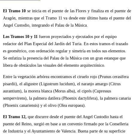
El Tramo 10
se inicia en el puente de las Flores y finaliza en el puente de
Aragón, mientras que el Tramo 11 va desde este último hasta el puente del
Angel Custodio, integrando el Palau de la Música.
Los Tramos 10 y 11
fueron proyectados y ejecutados por el equipo
redactor del Plan Especial del Jardín del Turia. En estos tramos el trazado
es geométrico, con ordenación regular y simetría en todos sus elementos.
Se enfatiza la presencia del Palau de la Música con un gran estanque que
libera de obstáculos las visuales del elemento arquitectónico.
Entre la vegetación arbórea encontramos el ciruelo rojo (Prunus cerasifera
pisardii), el aligustre (Ligustrum lucidum), el naranjo amargo (Citrus
aurantium), la morera blanca (Morus alba), el ciprés (Cupressus
sempervirens), la palmera datilera (Phoenix dactylifera), la palmera canaria
(Phoenix canariensis) y el olivo (Olea europaea).
El Tramo 12,
que discurre desde el puente del Angel Custodio hasta el
puente del Reino, surgió en base a un convenio firmado por la Conselleria
de Industria y el Ayuntamiento de Valencia. Buena parte de su superficie