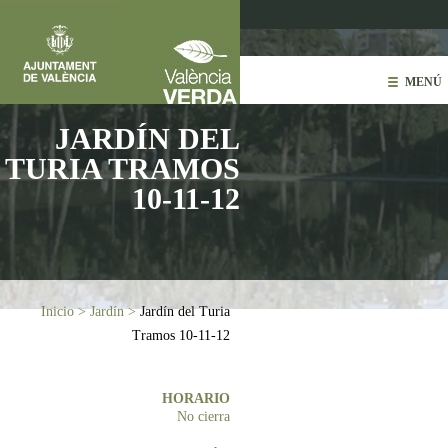
Pasar al contenido principal
MENÚ
JARDÍN DEL
TURIA TRAMOS
10-11-12
Usted está aquí
Inicio
>
Jardín
>
Jardín del Turia
Tramos 10-11-12
HORARIO
No cierra