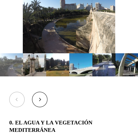
(realizado con arbustos recortados), y la gran fuente situada frente al Palau
de la Música.
En el Tramo 11
se sitúa el complejo del Palau de la Música, compuesto
por el edificio del auditorio de música, la sala de exposiciones (donde se
exhiben exposiciones temporales) y la cafetería Palau, junto a la gran
fuente con espectáculos de agua. Este tramo se completa con la presencia
de dos pérgolas.
En el Tramo 12
la figura de Gulliver constituye el elemento más
característico, por lo que da nombre al parque. Esta zona, de carácter
eminente infantil, tiene un gran poder de atracción, pues atrae diariamente
a multitud de visitantes. El Parque de Gulliver tiene un horario de apertura
y cierre que varía con las estaciones (información sobre el mismo en el
teléfono 96.337.02.04).
Los días 24 y 31 de diciembre cerrarán a las
13:00, y los días 25 de diciembre y 1 de enero el parque Gulliver
permanecerá cerrado todo el día.
0
. EL AGUA Y LA VEGETACIÓN
MEDITERRÁNEA
INFORMACIÓN ADICIONAL