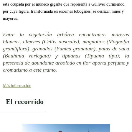
está ocupada por el muñeco gigante que representa a Gulliver durmiendo,
por cuya figura, transformada en enormes toboganes, se deslizan niños y
mayores.
Entre la vegetación arbórea encontramos moreras
blancas, almeces (Celtis australis), magnolios (Magnolia
grandiflora), granados (Punica granatum), patas de vaca
(Bauhinia variegata) y tipuanas (Tipuana tipu); la
presencia de abundante arbolado en flor aporta perfume y
cromatismo a este tramo.
Más información
EQUIPAMIENTOS
El recorrido
Estos tramos están destinados principalmente a zona verde ajardinada y
cuentan con la presencia de varios estanques y fuentes, como el gran
estanque circular rodeado por palmeras presente bajo el puente del Mar, el
situado bajo el puente de Aragón, flanqueado por el escudo de la ciudad