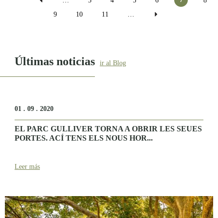
…
3
4
5
6
8
9
10
11
…
Últimas noticias
ir al Blog
01 . 09 . 2020
EL PARC GULLIVER TORNA A OBRIR LES SEUES
PORTES. ACÍ TENS ELS NOUS HOR...
Leer más