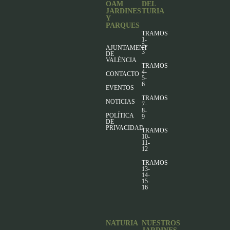
OAM
DEL
JARDINES
TURIA
Y
PARQUES
TRAMOS
1-
2-
AJUNTAMENT
3
DE
VALÈNCIA
TRAMOS
4-
CONTACTO
5-
6
EVENTOS
TRAMOS
NOTICIAS
7-
8-
POLÍTICA
9
DE
PRIVACIDAD
TRAMOS
10-
11-
12
TRAMOS
13-
14-
15-
16
NATURIA
NUESTROS