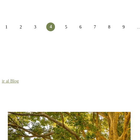
4
1
2
3
5
6
7
8
9
ir al Blog