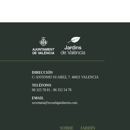
DIRECCIÓN
C/ ANTONIO SUAREZ, 7. 46021 VALENCIA
TELÉFONO
96 325 78 81 - 96 352 54 78
EMAIL
secretaria@escuelajardineria.com
SOBRE
JARDÍN