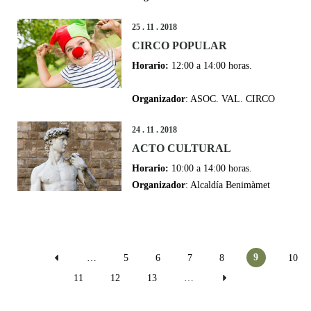
25 . 11 . 2018
CIRCO POPULAR
Horario:
12:00 a 14:00 horas.
Organizador
: ASOC. VAL. CIRCO
24 . 11 . 2018
ACTO CULTURAL
Horario:
10:00 a 14:00 horas.
Organizador
: Alcaldía Benimàmet
Páginas
9
…
5
6
7
8
10
11
12
13
…