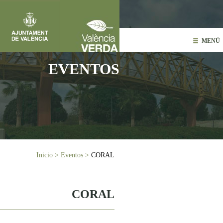
Pasar al contenido principal
MENÚ
EVENTOS
Usted está aquí
Inicio
>
Eventos
>
CORAL
CORAL