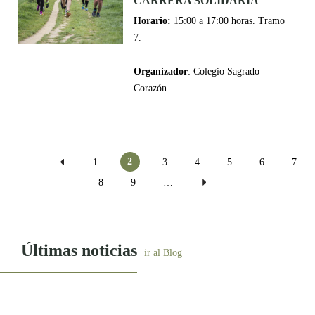
CARRERA SOLIDARIA
Horario:
15:00 a 17:00 horas. Tramo
7.
Organizador
: Colegio Sagrado
Corazón
Páginas
2
1
3
4
5
6
7
8
9
…
Últimas noticias
ir al Blog