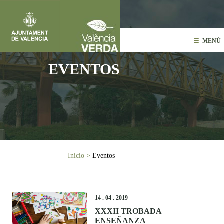
Pasar al contenido principal
MENÚ
EVENTOS
Usted está aquí
Inicio
>
Eventos
14 . 04 . 2019
XXXII TROBADA
ENSEÑANZA