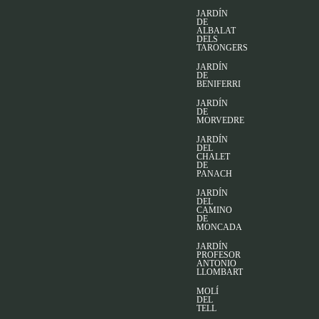
JARDÍN
DE
ALBALAT
DELS
TARONGERS
JARDÍN
DE
BENIFERRI
JARDÍN
DE
MORVEDRE
JARDÍN
DEL
CHALET
DE
PANACH
JARDÍN
DEL
CAMINO
DE
MONCADA
JARDÍN
PROFESOR
ANTONIO
LLOMBART
MOLÍ
DEL
TELL