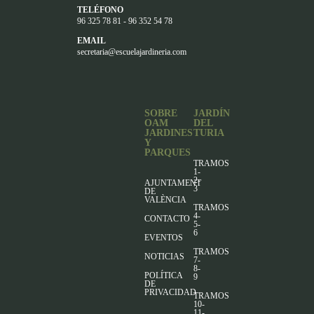
TELÉFONO
96 325 78 81 - 96 352 54 78
EMAIL
secretaria@escuelajardineria.com
SOBRE
JARDÍN
OAM
DEL
JARDINES
TURIA
Y
PARQUES
TRAMOS
1-
2-
AJUNTAMENT
3
DE
VALÈNCIA
TRAMOS
4-
CONTACTO
5-
6
EVENTOS
TRAMOS
NOTICIAS
7-
8-
POLÍTICA
9
DE
PRIVACIDAD
TRAMOS
10-
11-