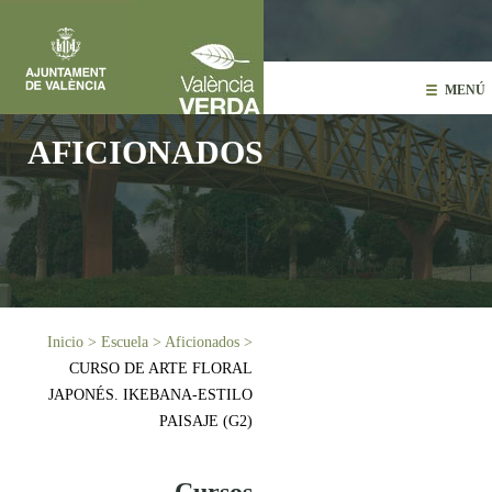
Pasar al contenido principal
MENÚ
AFICIONADOS
Usted está aquí
Inicio
>
Escuela
>
Aficionados
>
CURSO DE ARTE FLORAL
JAPONÉS. IKEBANA-ESTILO
PAISAJE (G2)