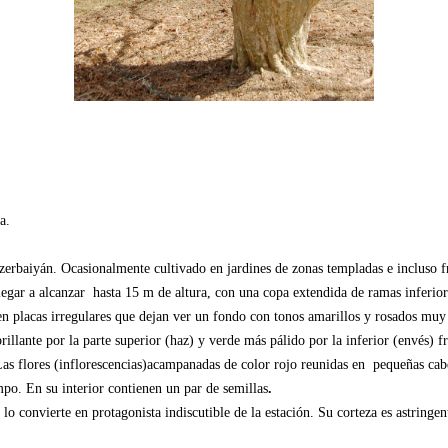
a.
erbaiyán. Ocasionalmente cultivado en jardines de zonas templadas e incluso fr
egar a alcanzar hasta 15 m de altura, con una copa extendida de ramas inferiore
 en placas irregulares que dejan ver un fondo con tonos amarillos y rosados muy
brillante por la parte superior (haz) y verde más pálido por la inferior (envés)
Las flores (inflorescencias)acampanadas de color rojo reunidas en pequeñas cabe
mpo. En su interior contienen un par de semillas
.
o convierte en protagonista indiscutible de la estación. Su corteza es astringent