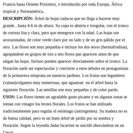
Francia hasta Oriente Próximo), e introducido por toda Europa, África
tropical y Norteamérica
.
DESCRIPCIÓN:
Árbol de hojas caducas que no llega a hacerse muy
grande , hasta 4-6 m de altura. Su copa es abierta e irregular, con el tronco
de corteza lisa y clara, pero que ennegrece con la edad. Las hojas son
acorazonadas, de color verde claro por un lado y de un gris pálido por el
otro. Las flores son muy pequeñas e incluye los dos sexos (hermafroditas),
agrupándose en grupos de tres a seis flores que aparecen antes de que
salgan las hojas. Incluso pueden aparecer directamente sobre el tronco. La
floración suele ser espectacular y convierte a estos árboles en protagonistas
de la primavera temprana en nuestros jardines. Los frutos son legumbres
(vainas)colgantes muy numerosas, que aguantan en el árbol hasta la
siguiente floración. Las semillas son muy pequeñas y de color pardo.
USOS:
Las flores tienen un agradable gusto picante y en algunas zonas se
toman con vinagre los brotes florales. Los frutos se han utilizado
tradicionalmente para regular el estómago (astringentes). Su madera no es
de buena calidad, pero es un buen árbol de jardín por su sombra y
floración. Según la leyenda Judas Iscariote se suicidó ahorcándose en un
Cercis.