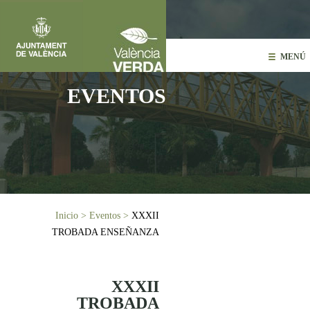
Pasar al contenido principal
MENÚ
EVENTOS
Usted está aquí
Inicio
>
Eventos
>
XXXII
TROBADA ENSEÑANZA
XXXII
TROBADA