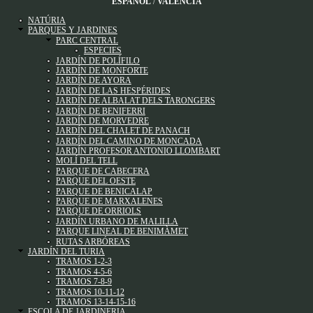
ESPAÑOL
VALENCIÀ
NATÚRIA
PARQUES Y JARDINES
PARC CENTRAL
ESPECIES
JARDÍN DE POLÍFILO
JARDÍN DE MONFORTE
JARDÍN DE AYORA
JARDÍN DE LAS HESPÉRIDES
JARDÍN DE ALBALAT DELS TARONGERS
JARDÍN DE BENIFERRI
JARDÍN DE MORVEDRE
JARDÍN DEL CHALET DE PANACH
JARDÍN DEL CAMINO DE MONCADA
JARDÍN PROFESOR ANTONIO LLOMBART
MOLÍ DEL TELL
PARQUE DE CABECERA
PARQUE DEL OESTE
PARQUE DE BENICALAP
PARQUE DE MARXALENES
PARQUE DE ORRIOLS
JARDÍN URBANO DE MALILLA
PARQUE LINEAL DE BENIMÀMET
RUTAS ARBÓREAS
JARDÍN DEL TURIA
TRAMOS 1-2-3
TRAMOS 4-5-6
TRAMOS 7-8-9
TRAMOS 10-11-12
TRAMOS 13-14-15-16
ESCOLA DE JARDINERIA