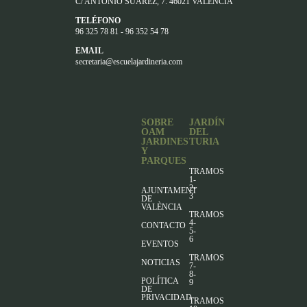
C/ ANTONIO SUAREZ, 7. 46021 VALENCIA
TELÉFONO
96 325 78 81 - 96 352 54 78
EMAIL
secretaria@escuelajardineria.com
SOBRE
JARDÍN
OAM
DEL
JARDINES
TURIA
Y
PARQUES
TRAMOS
1-
2-
AJUNTAMENT
3
DE
VALÈNCIA
TRAMOS
4-
CONTACTO
5-
6
EVENTOS
TRAMOS
NOTICIAS
7-
8-
POLÍTICA
9
DE
PRIVACIDAD
TRAMOS