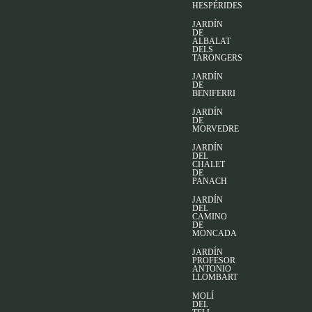
HESPÉRIDES
JARDÍN
DE
ALBALAT
DELS
TARONGERS
JARDÍN
DE
BENIFERRI
JARDÍN
DE
MORVEDRE
JARDÍN
DEL
CHALET
DE
PANACH
JARDÍN
DEL
CAMINO
DE
MONCADA
JARDÍN
PROFESOR
ANTONIO
LLOMBART
MOLÍ
DEL