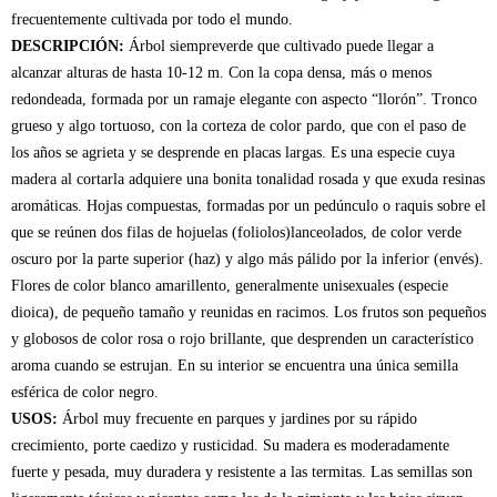
frecuentemente cultivada por todo el mundo.
DESCRIPCIÓN:
Árbol siempreverde que cultivado puede llegar a
alcanzar alturas de hasta 10-12 m. Con la copa densa, más o menos
redondeada, formada por un ramaje elegante con aspecto “llorón”. Tronco
grueso y algo tortuoso, con la corteza de color pardo, que con el paso de
los años se agrieta y se desprende en placas largas. Es una especie cuya
madera al cortarla adquiere una bonita tonalidad rosada y que exuda resinas
aromáticas. Hojas compuestas, formadas por un pedúnculo o raquis sobre el
que se reúnen dos filas de hojuelas (foliolos)lanceolados, de color verde
oscuro por la parte superior (haz) y algo más pálido por la inferior (envés).
Flores de color blanco amarillento, generalmente unisexuales (especie
dioica), de pequeño tamaño y reunidas en racimos. Los frutos son pequeños
y globosos de color rosa o rojo brillante, que desprenden un característico
aroma cuando se estrujan. En su interior se encuentra una única semilla
esférica de color negro.
USOS:
Árbol muy frecuente en parques y jardines por su rápido
crecimiento, porte caedizo y rusticidad. Su madera es moderadamente
fuerte y pesada, muy duradera y resistente a las termitas. Las semillas son