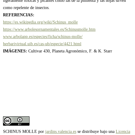
ligeramente tóxicas y picantes como las de la pimienta y las hojas sirven
como repelente de insectos.
REFERENCIAS:
https://es.wikipedia.org/wiki/Schinus_molle
https://www.arbolesornamentales.es/Schinusmolle.htm
www.arbolapp.es/especies/ficha/schinus-molle/
herbarivirtual.uib.es/cas-ub/especie/4421.html
IMÁGENES:
Cultivar 430, Planeta Agronómico, F. & K. Starr
SCHINUS MOLLE
por
jardins.valencia.es
se distribuye bajo una
Licencia