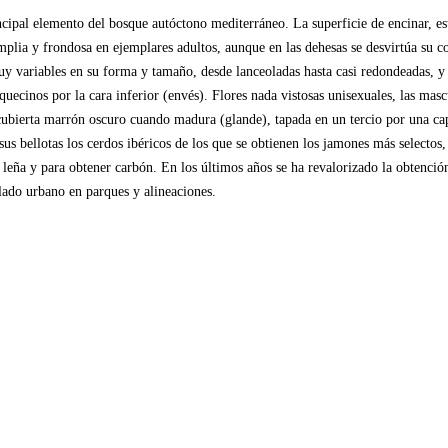
cipal elemento del bosque autóctono mediterráneo. La superficie de encinar, está
lia y frondosa en ejemplares adultos, aunque en las dehesas se desvirtúa su co
uy variables en su forma y tamaño, desde lanceoladas hasta casi redondeadas, y
nquecinos por la cara inferior (envés). Flores nada vistosas unisexuales, las ma
 cubierta marrón oscuro cuando madura (glande), tapada en un tercio por una ca
sus bellotas los cerdos ibéricos de los que se obtienen los jamones más selec
ña y para obtener carbón. En los últimos años se ha revalorizado la obtención de
lado urbano en parques y alineaciones.