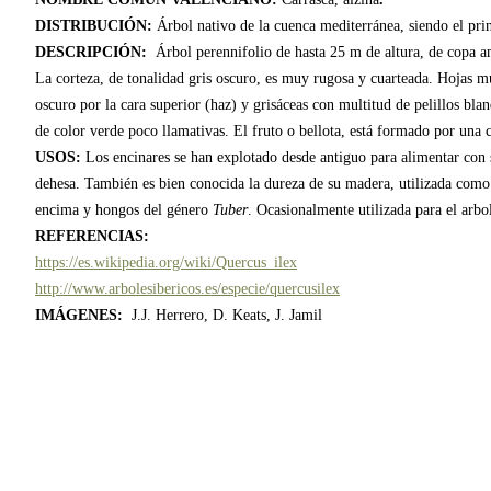
DISTRIBUCIÓN:
Árbol nativo de la cuenca mediterránea, siendo el prin
DESCRIPCIÓN:
Árbol perennifolio de hasta 25 m de altura, de copa amp
La corteza, de tonalidad gris oscuro, es muy rugosa y cuarteada. Hojas m
oscuro por la cara superior (haz) y grisáceas con multitud de pelillos bla
de color verde poco llamativas. El fruto o bellota, está formado por una
USOS:
Los encinares se han explotado desde antiguo para alimentar con 
dehesa. También es bien conocida la dureza de su madera, utilizada como le
encima y hongos del género
Tuber
. Ocasionalmente utilizada para el arbo
REFERENCIAS:
https://es.wikipedia.org/wiki/Quercus_ilex
http://www.arbolesibericos.es/especie/quercusilex
IMÁGENES:
J.J. Herrero, D. Keats, J. Jamil