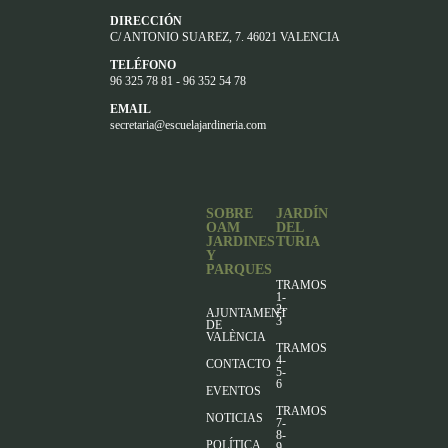
DIRECCIÓN
C/ ANTONIO SUAREZ, 7. 46021 VALENCIA
TELÉFONO
96 325 78 81 - 96 352 54 78
EMAIL
secretaria@escuelajardineria.com
SOBRE
JARDÍN
OAM
DEL
JARDINES
TURIA
Y
PARQUES
TRAMOS
1-
2-
AJUNTAMENT
3
DE
VALÈNCIA
TRAMOS
4-
CONTACTO
5-
6
EVENTOS
TRAMOS
NOTICIAS
7-
8-
POLÍTICA
9