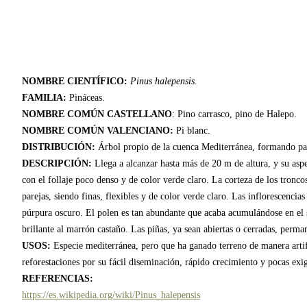
NOMBRE CIENTÍFICO:
Pinus halepensis.
FAMILIA:
Pináceas.
NOMBRE COMÚN CASTELLANO
: Pino carrasco, pino de Halepo.
NOMBRE COMÚN VALENCIANO:
Pi blanc.
DISTRIBUCIÓN:
Árbol propio de la cuenca Mediterránea, formando par
DESCRIPCIÓN:
Llega a alcanzar hasta más de 20 m de altura, y su aspe
con el follaje poco denso y de color verde claro. La corteza de los troncos
parejas, siendo finas, flexibles y de color verde claro. Las inflorescenc
púrpura oscuro. El polen es tan abundante que acaba acumulándose en el s
brillante al marrón castaño. Las piñas, ya sean abiertas o cerradas, perm
USOS:
Especie mediterránea, pero que ha ganado terreno de manera artif
reforestaciones por su fácil diseminación, rápido crecimiento y pocas exi
REFERENCIAS:
https://es.wikipedia.org/wiki/Pinus_halepensis