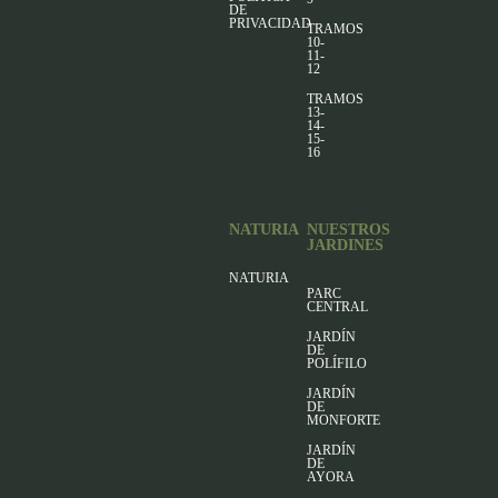
DE
PRIVACIDAD
TRAMOS
10-
11-
12
TRAMOS
13-
14-
15-
16
NATURIA
NUESTROS
JARDINES
NATURIA
PARC
CENTRAL
JARDÍN
DE
POLÍFILO
JARDÍN
DE
MONFORTE
JARDÍN
DE
AYORA