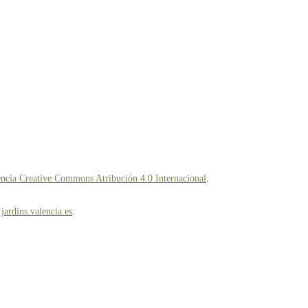
ncia Creative Commons Atribución 4.0 Internacional
.
n
jardins.valencia.es
.