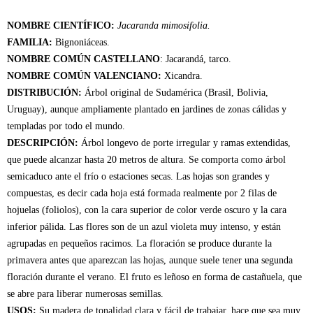
NOMBRE CIENTÍFICO:
Jacaranda mimosifolia.
FAMILIA:
Bignoniáceas.
NOMBRE COMÚN CASTELLANO
: Jacarandá, tarco.
NOMBRE COMÚN VALENCIANO:
Xicandra.
DISTRIBUCIÓN:
Árbol original de Sudamérica (Brasil, Bolivia,
Uruguay), aunque ampliamente plantado en jardines de zonas cálidas y
templadas por todo el mundo.
DESCRIPCIÓN:
Árbol longevo de porte irregular y ramas extendidas,
que puede alcanzar hasta 20 metros de altura. Se comporta como árbol
semicaduco ante el frío o estaciones secas. Las hojas son grandes y
compuestas, es decir cada hoja está formada realmente por 2 filas de
hojuelas (foliolos), con la cara superior de color verde oscuro y la cara
inferior pálida. Las flores son de un azul violeta muy intenso, y están
agrupadas en pequeños racimos. La floración se produce durante la
primavera antes que aparezcan las hojas, aunque suele tener una segunda
floración durante el verano. El fruto es leñoso en forma de castañuela, que
se abre para liberar numerosas semillas.
USOS:
Su madera de tonalidad clara y fácil de trabajar, hace que sea muy