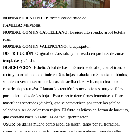
NOMBRE CIENTÍFICO:
Brachychiton discolor.
FAMILIA:
Malváceas
.
NOMBRE COMÚN CASTELLANO:
Braquiquito rosado, árbol botella
rosa.
NOMBRE COMÚN VALENCIANO:
braquiquíton.
DISTRIBUCIÓN
: Original de Australia y cultivado en jardines de zonas
templadas y cálidas.
DESCRIPCIÓN
: Esbelto árbol de hasta 30 metros de alto, con el tronco
recto y marcadamente cilíndrico. Sus hojas acabadas en 3 puntas o lóbulos,
son de un verde oscuro por la cara de arriba (haz) y blanquecinas por la
cara de abajo (envés). Llaman la atención las nerviaciones, muy visibles
por ambos lados de las hojas. Esta especie tiene flores femeninas y flores
masculinas separadas (dioica), que se caracterizan por tener los pétalos
soldados y ser de color rosa rojizo. El fruto es leñoso en forma de barquito,
que contiene hasta 30 semillas de fácil germinación.
USOS:
Se utiliza mucho como árbol de jardín, tanto por su floración,
como por su porte compacto muy apropiado para alineaciones de calles.