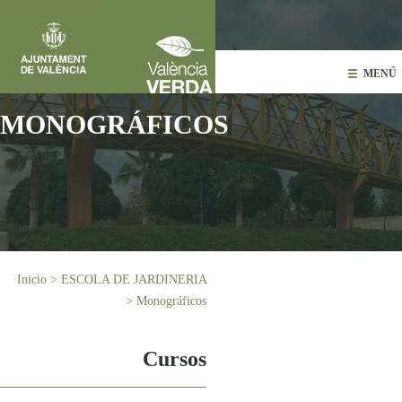
Pasar al contenido principal
MENÚ
MONOGRÁFICOS
Usted está aquí
Inicio
>
ESCOLA DE JARDINERIA
>
Monográficos
Cursos