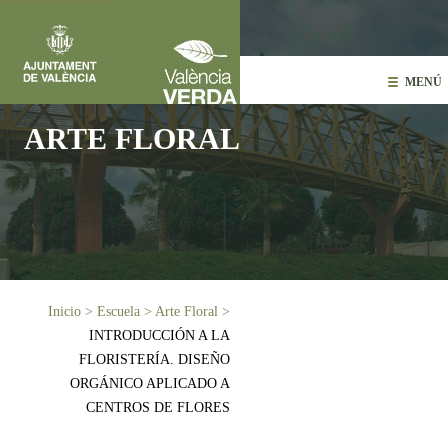
Pasar al contenido principal
MENÚ
ARTE FLORAL
Usted está aquí
Inicio
>
Escuela
>
Arte Floral
>
INTRODUCCIÓN A LA
FLORISTERÍA. DISEÑO
ORGÁNICO APLICADO A
CENTROS DE FLORES