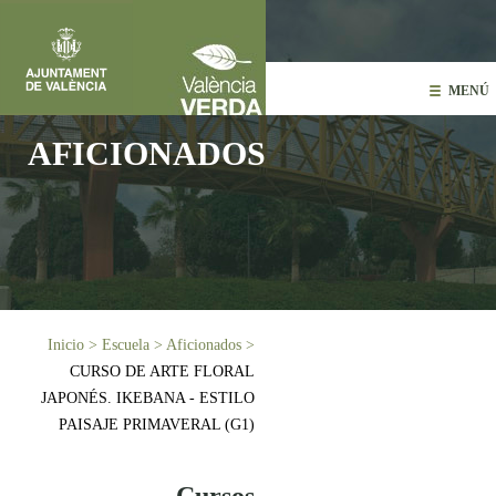
Pasar al contenido principal
MENÚ
AFICIONADOS
Usted está aquí
Inicio
>
Escuela
>
Aficionados
>
CURSO DE ARTE FLORAL
JAPONÉS. IKEBANA - ESTILO
PAISAJE PRIMAVERAL (G1)