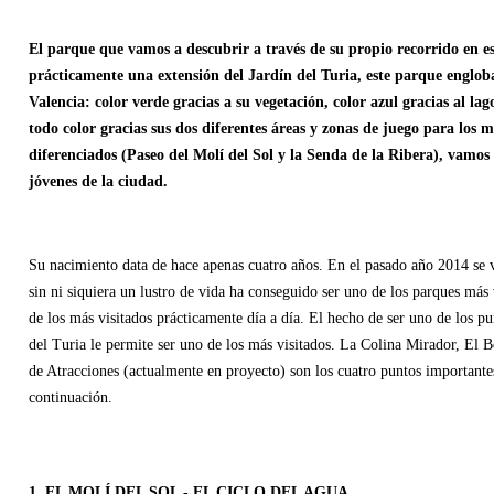
El parque que vamos a descubrir a través de su propio recorrido en e
prácticamente una extensión del Jardín del Turia, este parque engloba
Valencia: color verde gracias a su vegetación, color azul gracias al l
todo color gracias sus dos diferentes áreas y zonas de juego para los
diferenciados (Paseo del Molí del Sol y la Senda de la Ribera), vamos
jóvenes de la ciudad.
Su nacimiento data de hace apenas cuatro años. En el pasado año 2014 se v
sin ni siquiera un lustro de vida ha conseguido ser uno de los parques más 
de los más visitados prácticamente día a día. El hecho de ser uno de los pu
del Turia le permite ser uno de los más visitados. La Colina Mirador, El B
de Atracciones (actualmente en proyecto) son los cuatro puntos importante
continuación.
1. EL MOLÍ DEL SOL - EL CICLO DEL AGUA