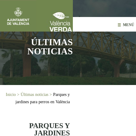
Pasar al contenido principal
MENÚ
ÚLTIMAS
NOTICIAS
Usted está aquí
Inicio
>
Últimas noticias
>
Parques y
jardines para perros en València
PARQUES Y
JARDINES