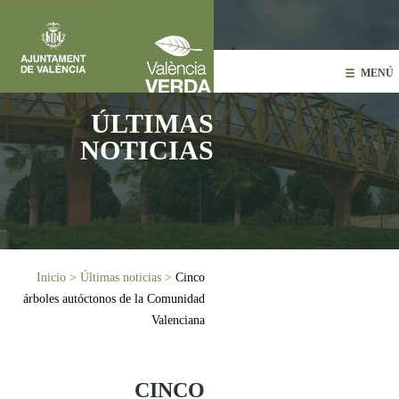
Pasar al contenido principal
MENÚ
ÚLTIMAS
NOTICIAS
Usted está aquí
Inicio
>
Últimas noticias
>
Cinco
árboles autóctonos de la Comunidad
Valenciana
CINCO